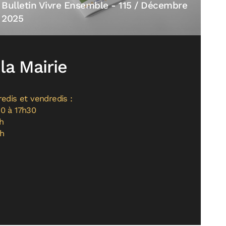
Bulletin Vivre Ensemble - 115 / Décembre
2025
 la Mairie
edis et vendredis :
30 à 17h30
h
2h