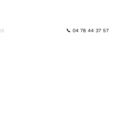
04 78 44 37 57
ct