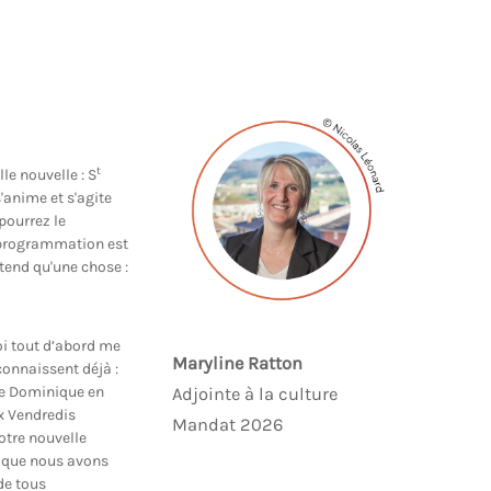
t
lle nouvelle : S
'anime et s'agite
pourrez le
a programmation est
ttend qu'une chose :
i tout d’abord me
Maryline Ratton
onnaissent déjà :
 de Dominique en
Adjointe à la culture
x Vendredis
Mandat 2026
otre nouvelle
es que nous avons
de tous