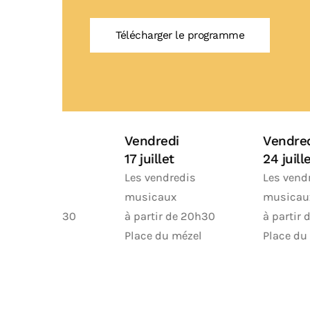
Télécharger le programme
Vendredi
Du 31 juillet
24 juillet
au 2 août
Les vendredis
La Mont du
musicaux
Lyonnaise Pétanque
h30
à partir de 20h30
Parc des Pinasses
l
Place du mézel