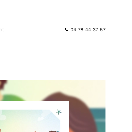
04 78 44 37 57
ct