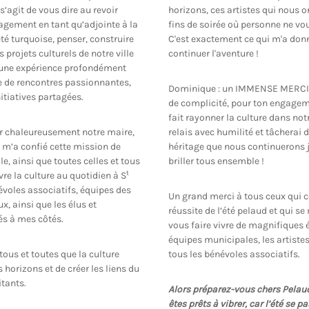
s’agit de vous dire au revoir
horizons, ces artistes qui nous on
agement en tant qu’adjointe à la
fins de soirée où personne ne voul
’été turquoise, penser, construire
C'est exactement ce qui m'a don
projets culturels de notre ville
continuer l'aventure !
 une expérience profondément
te de rencontres passionnantes,
Dominique : un IMMENSE MERCI 
nitiatives partagées.
de complicité, pour ton engagem
fait rayonner la culture dans notr
er chaleureusement notre maire,
relais avec humilité et tâcherai d
m’a confié cette mission de
héritage que nous continuerons je
le, ainsi que toutes celles et tous
briller tous ensemble !
t
ivre la culture au quotidien à S
évoles associatifs, équipes des
Un grand merci à tous ceux qui c
, ainsi que les élus et
réussite de l’été pelaud et qui s
és à mes côtés.
vous faire vivre de magnifiques 
équipes municipales, les artistes,
tous et toutes que la culture
tous les bénévoles associatifs.
 horizons et de créer les liens du
itants.
Alors préparez-vous chers Pelaud
êtes prêts à vibrer, car l’été se p