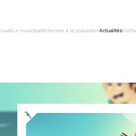
ccueil
La municipalité
Service à la population
Actualités
Conta