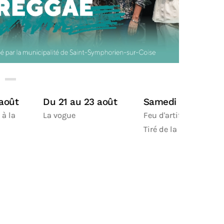
Samedi 22 août
Du 29 au 30 août
Same
sept
Feu d'artifice
Festival M'art in the
Forum
Tiré de la Collégiale
street
associ
Fête d