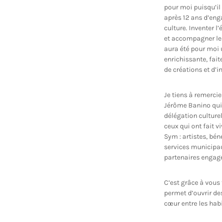
pour moi puisqu’il 
après 12 ans d’eng
culture. Inventer l
et accompagner les 
aura été pour moi
enrichissante, fai
de créations et d’i
Je tiens à remerci
Jérôme Banino qui 
délégation culturel
ceux qui ont fait v
Sym : artistes, bén
services municipaux
partenaires engag
C’est grâce à vous 
permet d’ouvrir des
cœur entre les hab