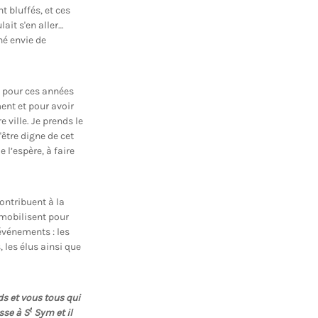
t bluffés, et ces
ait s'en aller…
né envie de
pour ces années
ent et pour avoir
e ville. Je prends le
'être digne de cet
 l’espère, à faire
ontribuent à la
e mobilisent pour
événements : les
 les élus ainsi que
s et vous tous qui
t
asse à S
Sym et il