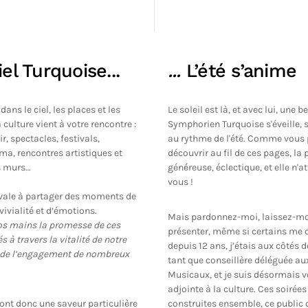
el Turquoise...
...
L’été s’anime
 dans le ciel, les places et les
Le soleil est là, et avec lui, une be
a culture vient à votre rencontre :
Symphorien Turquoise s'éveille, s
r, spectacles, festivals,
au rythme de l'été. Comme vous 
a, rencontres artistiques et
découvrir au fil de ces pages, l
s murs…
généreuse, éclectique, et elle n'a
vous !
ivale à partager des moments de
ivialité et d’émotions.
Mais pardonnez-moi, laissez-mo
os mains la promesse de ces
présenter, même si certains me c
à travers la vitalité de notre
depuis 12 ans, j’étais aux côtés
t de l’engagement de nombreux
tant que conseillère déléguée au
Musicaux, et je suis désormais v
adjointe à la culture. Ces soiré
ont donc une saveur particulière
construites ensemble, ce public 