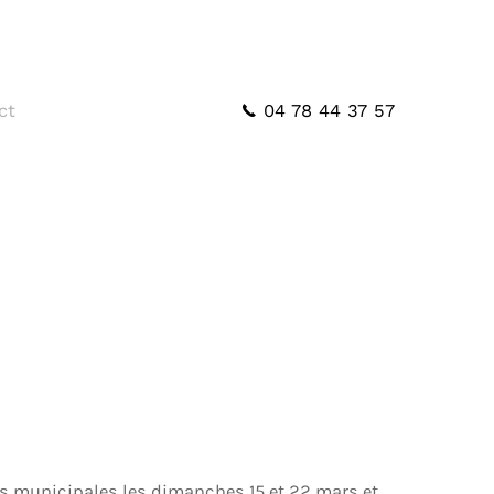
04 78 44 37 57
ct
ns municipales les dimanches 15 et 22 mars et