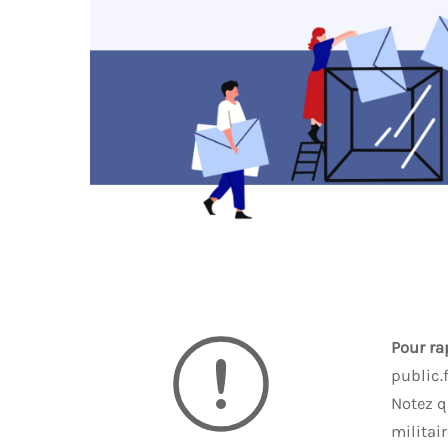
Pour ra
public.
Notez q
militai