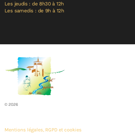
Les jeudis : de 8h30 à 12h
Les samedis : de 9h à 12h
©
2026
Mentions légales, RGPD et cookies